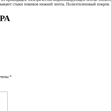
крывают стыки повивов нижней ленты. Полиэтиленовый покров.
РА
ечены
*