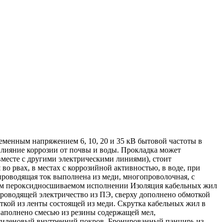
еменным напряжением 6, 10, 20 и 35 кВ бытовой частоты в
влияние коррозии от почвы и воды. Прокладка может
вместе с другими электрическими линиями), стоит
 рвах, в местах с коррозийной активностью, в воде, при
роводящая ток выполнена из меди, многопроволочная, с
ем пероксидносшиваемом исполнении Изоляция кабельных жил
оводящей электричество из ПЭ, сверху дополнено обмоткой
ткой из ленты состоящей из меди. Скрутка кабельных жил в
наполнено смесью из резины содержащей мел,
этиленовый внутренний покров. Бронированный панцирь из