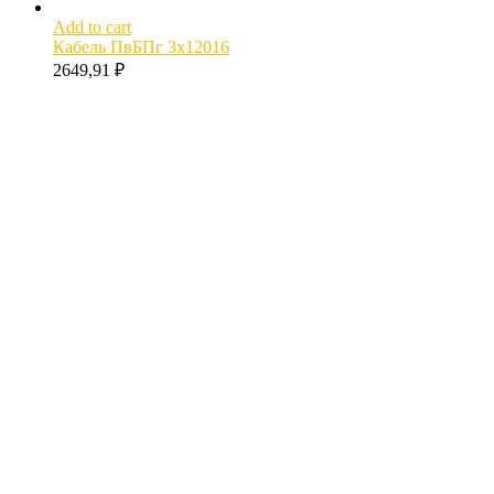
Add to cart
Кабель ПвБПг 3х12016
2649,91
₽
Как рассчитать вес кабеля?
Расчет диаметра кабеля
Расшифровка маркировки