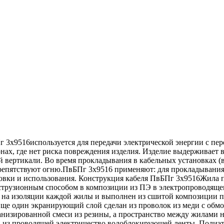
3х9516используется для передачи электрической энергии с пер
нах, где нет риска повреждения изделия. Изделие выдерживает 
ой вертикали. Во время прокладывания в кабельных установках (
епятствуют огню.ПвБПг 3х9516 применяют: для прокладывания во
овки и использования. Конструкция кабеля ПвБПг 3х9516Жила п
струзионным способом в композиции из ПЭ в электропроводящ
на изоляции каждой жилы и выполнен из сшитой композиции пр
Еще один экранирующий слой сделан из проволок из меди с обмо
анизированной смеси из резины, а пространство между жилами 
на из проводящей электричество водоблокирующей ленты. Поли