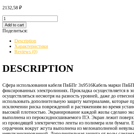
2132,58
₽
Кабель
ПвБПг
Add to cart
3х9516
Поделиться:
quantity
Description
Характеристики
Reviews (0)
DESCRIPTION
Сфера использования кабеля ПвБПг 3х9516Кабель марки ПвБПг 
фиксированных электролиниях. Прокладка осуществляется в зо
осуществляться несмотря на разность уровней, даже до отвесн
использовать дополнительную защиту материалами, которые пр
исключении риска повреждений и растяжениям во время устан
высокой плотностью. Экранирование каждой жилы сделано эк
выполнена из пероксидносшиваемого ПЭ. Экран лежит поверх 
из проводящей электричество ленты из полимера или бумаги. 
сердечник вокруг жгута выполнена из мелонаполненой невулк
невулканизированной. Дополнительная защита от воды сдела