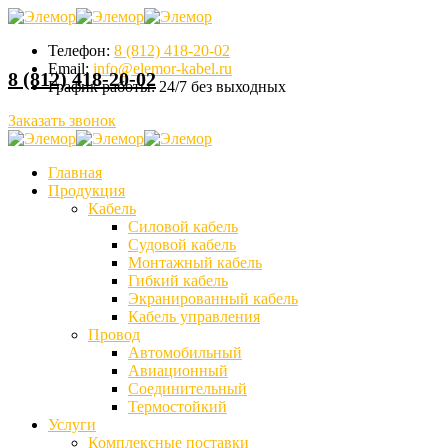
Телефон:
8 (812) 418-20-02
Email:
info@elemor-kabel.ru
8 (812) 418-20-02
График работы:
24/7 без выходных
Заказать звонок
Главная
Продукция
Кабель
Силовой кабель
Судовой кабель
Монтажный кабель
Гибкий кабель
Экранированный кабель
Кабель управления
Провод
Автомобильный
Авиационный
Соединительный
Термостойкий
Услуги
Комплексные поставки