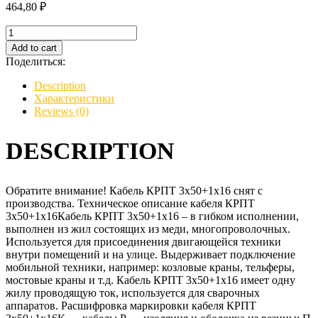
464,80
₽
Кабель
КРПТ
Add to cart
3х50+1х16
Поделиться:
quantity
Description
Характеристики
Reviews (0)
DESCRIPTION
Обратите внимание! Кабель КРПТ 3х50+1х16 снят с
производства. Техническое описание кабеля КРПТ
3х50+1х16Кабель КРПТ 3х50+1х16 – в гибком исполнении,
выполнен из жил состоящих из меди, многопроволочных.
Используется для присоединения двигающейся техники
внутри помещений и на улице. Выдерживает подключение
мобильной техники, например: козловые краны, тельферы,
мостовые краны и т.д. Кабель КРПТ 3х50+1х16 имеет одну
жилу проводящую ток, используется для сварочных
аппаратов. Расшифровка маркировки кабеля КРПТ