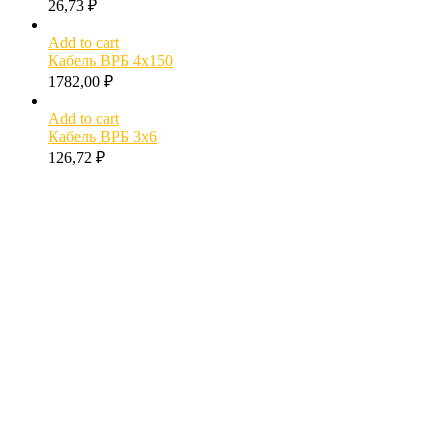
26,73
₽
Add to cart
Кабель ВРБ 4х150
1782,00
₽
Add to cart
Кабель ВРБ 3х6
126,72
₽
МОЖЕТ БЫТЬ ПОЛЕЗНО
Как рассчитать вес кабеля?
Расчет диаметра кабеля