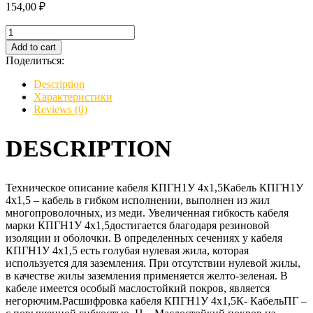
154,00
₽
Кабель
КПГН1У
Add to cart
4х1,5
Поделиться:
quantity
Description
Характеристики
Reviews (0)
DESCRIPTION
Техническое описание кабеля КПГН1У 4х1,5Кабель КПГН1У
4х1,5 – кабель в гибком исполнении, выполнен из жил
многопроволочных, из меди. Увеличенная гибкость кабеля
марки КПГН1У 4х1,5достигается благодаря резиновой
изоляции и оболочки. В определенных сечениях у кабеля
КПГН1У 4х1,5 есть голубая нулевая жила, которая
используется для заземления. При отсутствии нулевой жилы,
в качестве жилы заземления применяется желто-зеленая. В
кабеле имеется особый маслостойкий покров, является
негорючим.Расшифровка кабеля КПГН1У 4х1,5К- КабельПГ –