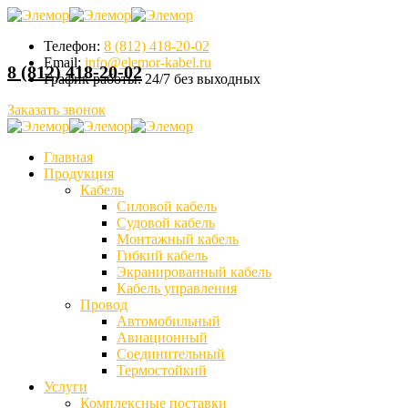
Телефон:
8 (812) 418-20-02
Email:
info@elemor-kabel.ru
8 (812) 418-20-02
График работы:
24/7 без выходных
Заказать звонок
Главная
Продукция
Кабель
Силовой кабель
Судовой кабель
Монтажный кабель
Гибкий кабель
Экранированный кабель
Кабель управления
Провод
Автомобильный
Авиационный
Соединительный
Термостойкий
Услуги
Комплексные поставки