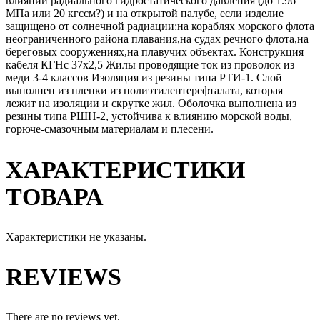
влиянии радиального гидростатического давления (до 1.96
МПа или 20 кгссм?) и на открытой палубе, если изделие
защищено от солнечной радиации:на кораблях морского флота
неограниченного района плавания,на судах речного флота,на
береговых сооружениях,на плавучих объектах. Конструкция
кабеля КГНс 37х2,5 Жилы проводящие ток из проволок из
меди 3-4 классов Изоляция из резины типа РТИ-1. Слой
выполнен из пленки из полиэтилентерефталата, которая
лежит на изоляции и скрутке жил. Оболочка выполнена из
резины типа РШН-2, устойчива к влиянию морской воды,
горюче-смазочным материалам и плесени.
ХАРАКТЕРИСТИКИ
ТОВАРА
Характеристики не указаны.
REVIEWS
There are no reviews yet.