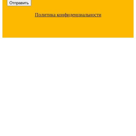
Политика конфиденциальности
ПОЧЕМУ С НАМИ ВЫГОДНО
РАБОТАТЬ
Большой ассортимент
под любые цели 20
000 позиций в наличии