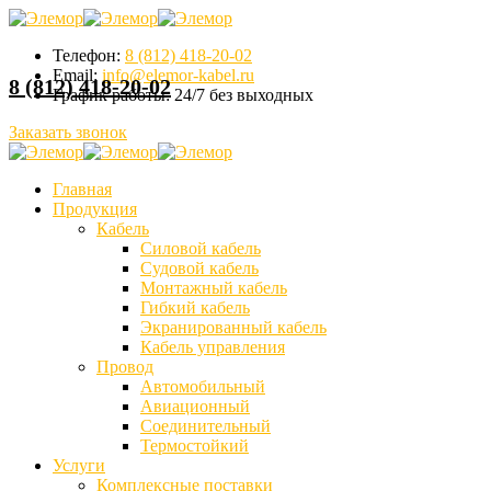
Телефон:
8 (812) 418-20-02
Email:
info@elemor-kabel.ru
8 (812) 418-20-02
График работы:
24/7 без выходных
Заказать звонок
Главная
Продукция
Кабель
Силовой кабель
Судовой кабель
Монтажный кабель
Гибкий кабель
Экранированный кабель
Кабель управления
Провод
Автомобильный
Авиационный
Соединительный
Термостойкий
Услуги
Комплексные поставки