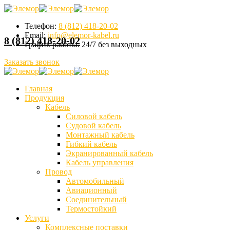
Телефон:
8 (812) 418-20-02
Email:
info@elemor-kabel.ru
8 (812) 418-20-02
График работы:
24/7 без выходных
Заказать звонок
Главная
Продукция
Кабель
Силовой кабель
Судовой кабель
Монтажный кабель
Гибкий кабель
Экранированный кабель
Кабель управления
Провод
Автомобильный
Авиационный
Соединительный
Термостойкий
Услуги
Комплексные поставки