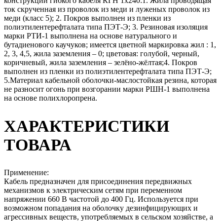
конструкции гибкого кабеля КГН 1х240:1. Жила проводящая
ток скрученная из проволок из меди и луженых проволок из
меди (класс 5); 2. Покров выполнен из пленки из
полиэтилентерефталата типа ПЭТ-Э; 3. Резиновая изоляция
марки РТИ-1 выполнена на основе натурального и
бутадиенового каучуков; имеется цветной маркировка жил : 1,
2, 3, 4,5, жила заземления – 0; цветовая: голубой, черный,
коричневый, жила заземления – зелёно-жёлтая;4. Покров
выполнен из пленки из полиэтилентерефталата типа ПЭТ-Э;
5.Материал кабельной оболочки-маслостойкая резина, которая
не разносит огонь при возгорании марки РШН-1 выполнена
на основе полихлоропрена.
ХАРАКТЕРИСТИКИ
ТОВАРА
Применение:
Кабель предназначен для присоединения передвижных
механизмов к электрическим сетям при переменном
напряжении 660 В частотой до 400 Гц. Используется при
возможном попадания на оболочку дезинфицирующих и
агрессивных веществ, употребляемых в сельском хозяйстве, а