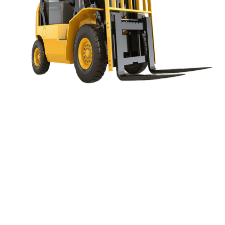
Большой ассортимент
под любые цели 20
000 позиций в наличии
Быстрая отгрузка
Отгружаем со своих
складов и отправляем
по России и Миру
Честная ценовая