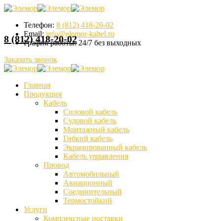
Телефон:
8 (812) 418-20-02
Email:
info@elemor-kabel.ru
8 (812) 418-20-02
График работы:
24/7 без выходных
Заказать звонок
Главная
Продукция
Кабель
Силовой кабель
Судовой кабель
Монтажный кабель
Гибкий кабель
Экранированный кабель
Кабель управления
Провод
Автомобильный
Авиационный
Соединительный
Термостойкий
Услуги
Комплексные поставки