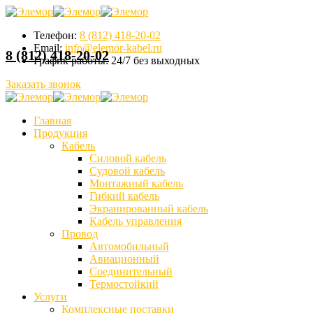
Телефон:
8 (812) 418-20-02
Email:
info@elemor-kabel.ru
8 (812) 418-20-02
График работы:
24/7 без выходных
Заказать звонок
Главная
Продукция
Кабель
Силовой кабель
Судовой кабель
Монтажный кабель
Гибкий кабель
Экранированный кабель
Кабель управления
Провод
Автомобильный
Авиационный
Соединительный
Термостойкий
Услуги
Комплексные поставки