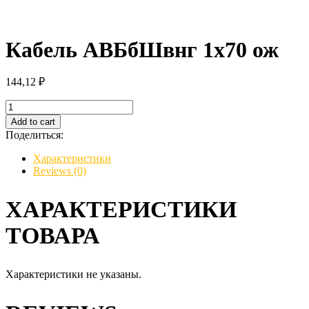
Кабель АВБбШвнг 1х70 ож
144,12
₽
Кабель
АВБбШвнг
Add to cart
1х70
Поделиться:
ож
quantity
Характеристики
Reviews (0)
ХАРАКТЕРИСТИКИ
ТОВАРА
Характеристики не указаны.