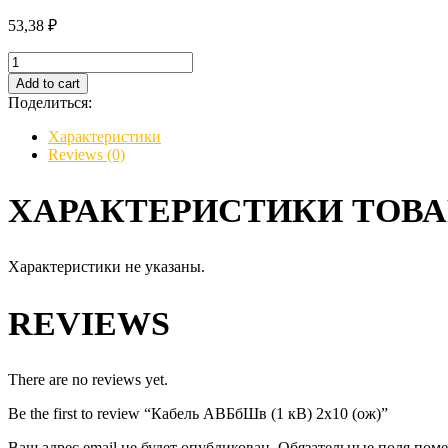
53,38
₽
Кабель
АВБбШв
Add to cart
(1
Поделиться:
кВ)
2х10
Характеристики
(ож)
Reviews (0)
quantity
ХАРАКТЕРИСТИКИ ТОВА
Характеристики не указаны.
REVIEWS
There are no reviews yet.
Be the first to review “Кабель АВБбШв (1 кВ) 2х10 (ож)”
Ваш адрес email не будет опубликован.
Обязательные поля пом