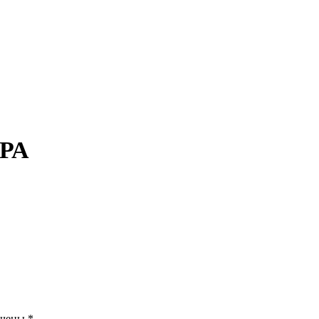
РА
ечены
*