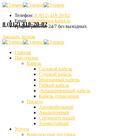
Телефон:
8 (812) 418-20-02
Email:
info@elemor-kabel.ru
8 (812) 418-20-02
График работы:
24/7 без выходных
Заказать звонок
Главная
Продукция
Кабель
Силовой кабель
Судовой кабель
Монтажный кабель
Гибкий кабель
Экранированный кабель
Кабель управления
Провод
Автомобильный
Авиационный
Соединительный
Термостойкий
Услуги
Комплексные поставки