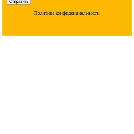
Политика конфиденциальности
ПОЧЕМУ С НАМИ ВЫГОДНО
РАБОТАТЬ
Большой ассортимент
под любые цели 20
000 позиций в наличии