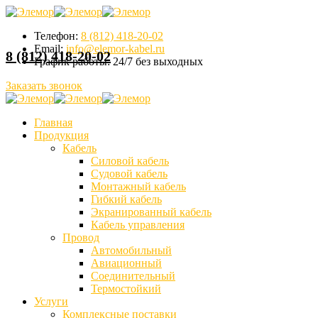
Телефон:
8 (812) 418-20-02
Email:
info@elemor-kabel.ru
8 (812) 418-20-02
График работы:
24/7 без выходных
Заказать звонок
Главная
Продукция
Кабель
Силовой кабель
Судовой кабель
Монтажный кабель
Гибкий кабель
Экранированный кабель
Кабель управления
Провод
Автомобильный
Авиационный
Соединительный
Термостойкий
Услуги
Комплексные поставки