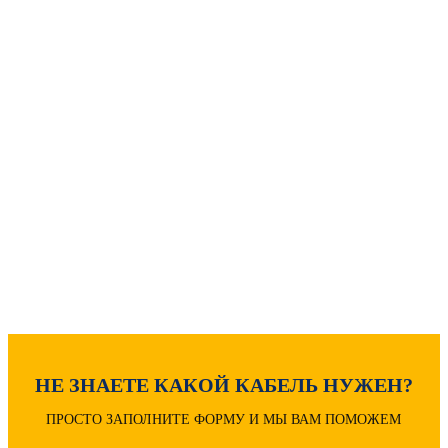
МОЖЕТ БЫТЬ ПОЛЕЗНО
Как рассчитать вес кабеля?
Расчет диаметра кабеля
Расшифровка маркировки
НЕ ЗНАЕТЕ КАКОЙ КАБЕЛЬ НУЖЕН?
ПРОСТО ЗАПОЛНИТЕ ФОРМУ И МЫ ВАМ ПОМОЖЕМ