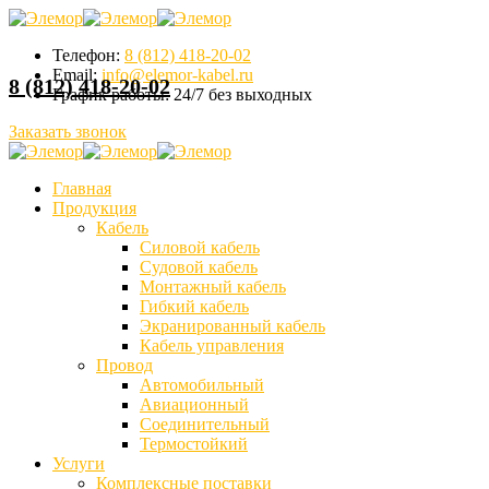
Телефон:
8 (812) 418-20-02
Email:
info@elemor-kabel.ru
8 (812) 418-20-02
График работы:
24/7 без выходных
Заказать звонок
Главная
Продукция
Кабель
Силовой кабель
Судовой кабель
Монтажный кабель
Гибкий кабель
Экранированный кабель
Кабель управления
Провод
Автомобильный
Авиационный
Соединительный
Термостойкий
Услуги
Комплексные поставки