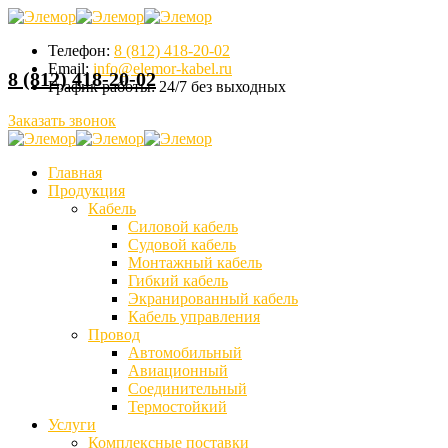
Телефон:
8 (812) 418-20-02
Email:
info@elemor-kabel.ru
8 (812) 418-20-02
График работы:
24/7 без выходных
Заказать звонок
Главная
Продукция
Кабель
Силовой кабель
Судовой кабель
Монтажный кабель
Гибкий кабель
Экранированный кабель
Кабель управления
Провод
Автомобильный
Авиационный
Соединительный
Термостойкий
Услуги
Комплексные поставки