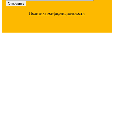
Политика конфиденциальности
ПОЧЕМУ С НАМИ ВЫГОДНО
РАБОТАТЬ
Большой ассортимент
под любые цели 20
000 позиций в наличии