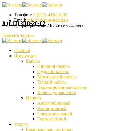
Телефон:
8 (812) 418-20-02
Email:
info@elemor-kabel.ru
8 (812) 418-20-02
График работы:
24/7 без выходных
Заказать звонок
Главная
Продукция
Кабель
Силовой кабель
Судовой кабель
Монтажный кабель
Гибкий кабель
Экранированный кабель
Кабель управления
Провод
Автомобильный
Авиационный
Соединительный
Термостойкий
Услуги
Комплексные поставки