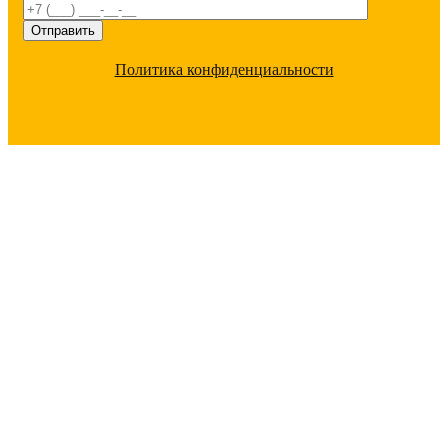
Политика конфиденциальности
ПОЧЕМУ С НАМИ ВЫГОДНО
РАБОТАТЬ
Большой ассортимент
под любые цели 20
000 позиций в наличии