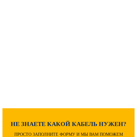
МОЖЕТ БЫТЬ ПОЛЕЗНО
Как рассчитать вес кабеля?
Расчет диаметра кабеля
Расшифровка маркировки
НЕ ЗНАЕТЕ КАКОЙ КАБЕЛЬ НУЖЕН?
ПРОСТО ЗАПОЛНИТЕ ФОРМУ И МЫ ВАМ ПОМОЖЕМ