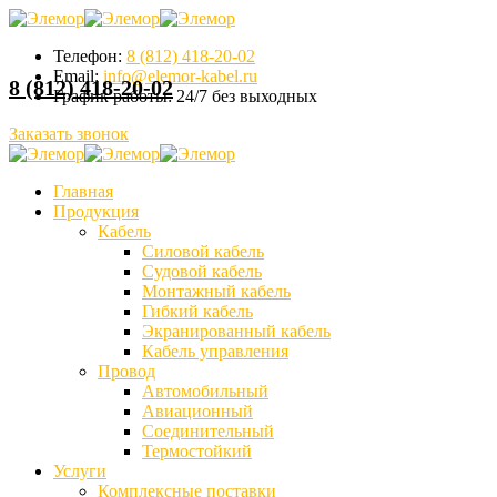
Телефон:
8 (812) 418-20-02
Email:
info@elemor-kabel.ru
8 (812) 418-20-02
График работы:
24/7 без выходных
Заказать звонок
Главная
Продукция
Кабель
Силовой кабель
Судовой кабель
Монтажный кабель
Гибкий кабель
Экранированный кабель
Кабель управления
Провод
Автомобильный
Авиационный
Соединительный
Термостойкий
Услуги
Комплексные поставки